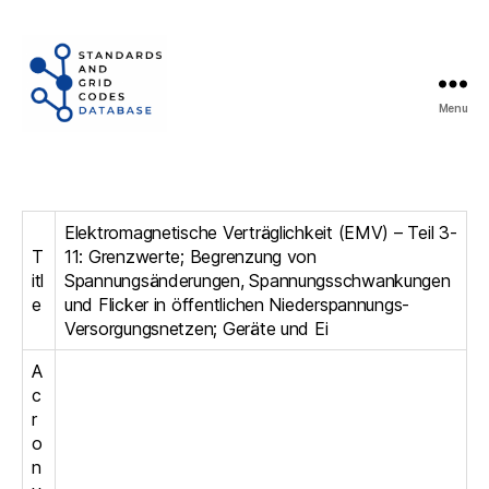
Menu
Standards
and
Grid
Codes
Elektromagnetische Verträglichkeit (EMV) – Teil 3-
Database
T
11: Grenzwerte; Begrenzung von
itl
Spannungsänderungen, Spannungsschwankungen
e
und Flicker in öffentlichen Niederspannungs-
Versorgungsnetzen; Geräte und Ei
A
c
r
o
n